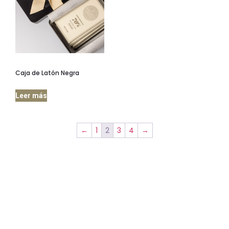
Caja de Latón Negra
Leer más
←
1
2
3
4
→